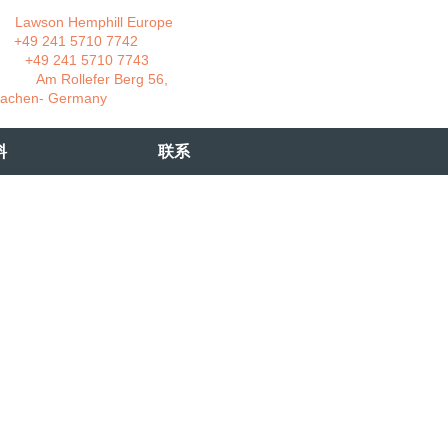
wson Hemphill Europe
 241 5710 7742
 241 5710 7743
 Rollefer Berg 56,
Germany
料
联系