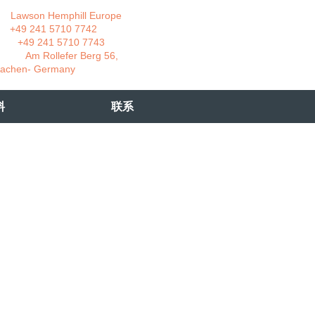
wson Hemphill Europe
 241 5710 7742
 241 5710 7743
 Rollefer Berg 56,
Germany
料
联系