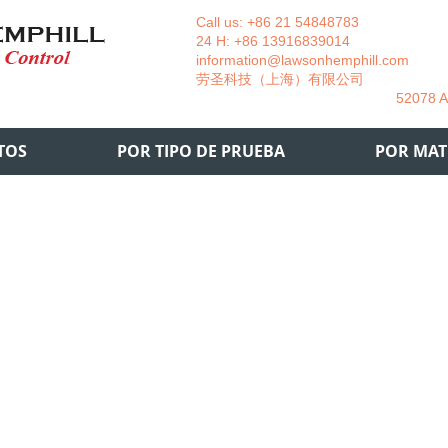
Call us: +86 21 54848783 La
24 H: +86 13916839014 +49
information@lawsonhemphill.com
+49
​劳圣科技（上海）有限公司 Am
52078 Aachen- 
TOS
POR TIPO DE PRUEBA
POR MAT