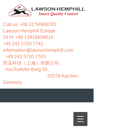
Call us:
+86 21 54848783
Lawson Hemphill Europe
24 H:
+86 13916839014
+49 241 5710 7742
information@lawsonhemphill.com
+49 241 5710 7743
​劳圣科技（上海）有限公司
Am Rollefer Berg 56,
52078 Aachen-
Germany