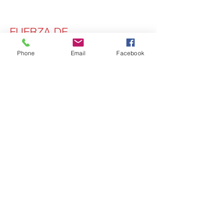
FUERZA DE
CONTRACCIÓN
Phone
Email
Facebook
Equipo de ensayo de fuerza de contracción
(LH-610 FST)
El FST (equipo de ensayo de fuerza de
contracción) mide simultáneamente el
porcentaje de contracción y la fuerza de
contracción del hilo. El sistema es una
unidad cerrada que mantiene una
atmósfera controlada durante la realización
del ensayo.
MÓDULO SÓNICO
Equipo de ensayo de módulo dinámico (LH-