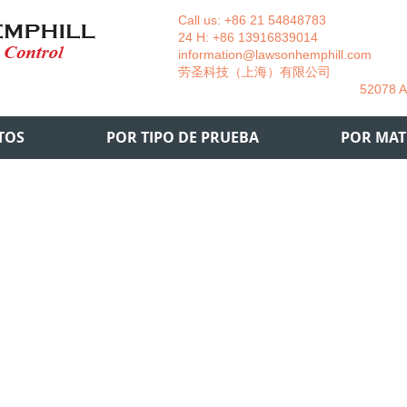
Call us: +86 21 54848783 La
24 H: +86 13916839014 +49
information@lawsonhemphill.com
+49
​劳圣科技（上海）有限公司 Am
52078 Aachen- 
TOS
POR TIPO DE PRUEBA
POR MAT