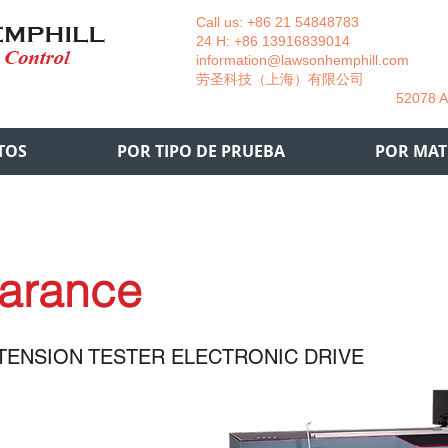
Call us: +86 21 54848783 La
24 H: +86 13916839014 +49
information@lawsonhemphill.com
+49
​劳圣科技（上海）有限公司 Am
52078 Aachen- 
TOS
POR TIPO DE PRUEBA
POR MAT
arance
TENSION TESTER ELECTRONIC DRIVE