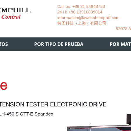
Call us: +86 21 54848783 La
24 H: +86 13916839014 +49
information@lawsonhemphill.com
+49
​劳圣科技（上海）有限公司 Am
52078 Aachen- 
TOS
POR TIPO DE PRUEBA
POR MAT
le
TENSION TESTER ELECTRONIC DRIVE
 LH-450 S CTT-E Spandex